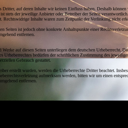
 Dritter, auf deren Inhalte wir keinen Einfluss haben. Deshalb können
 ist stets der jeweilige Anbieter oder Betreiber der Seiten verantwortli
t. Rechtswidrige Inhalte waren zum Zeitpunkt der Verlinkung nicht erk
kten Seiten ist jedoch ohne konkrete Anhaltspunkte einer Rechtsverlet
umgehend entfernen.
und Werke auf diesen Seiten unterliegen dem deutschen Urheberrecht. Di
es Urheberrechtes bedürfen der schriftlichen Zustimmung des jeweilig
erziellen Gebrauch gestattet.
eiber erstellt wurden, werden die Urheberrechte Dritter beachtet. Insbe
Urheberrechtsverletzung aufmerksam werden, bitten wir um einen ents
 umgehend entfernen.