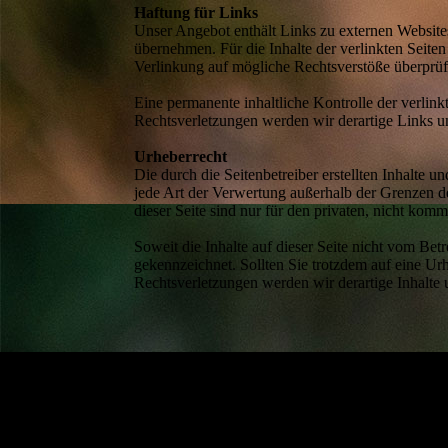
Haftung für Links
Unser Angebot enthält Links zu externen Websites
übernehmen. Für die Inhalte der verlinkten Seiten
Verlinkung auf mögliche Rechtsverstöße überprüf
Eine permanente inhaltliche Kontrolle der verlin
Rechtsverletzungen werden wir derartige Links 
Urheberrecht
Die durch die Seitenbetreiber erstellten Inhalte 
jede Art der Verwertung außerhalb der Grenzen d
dieser Seite sind nur für den privaten, nicht komm
Soweit die Inhalte auf dieser Seite nicht vom Betr
gekennzeichnet. Sollten Sie trotzdem auf eine 
Rechtsverletzungen werden wir derartige Inhalte