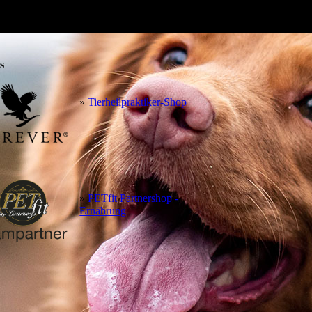
s
»
Tierheilpraktiker-Shop
»
PETfit Partnershop -
Ernährung