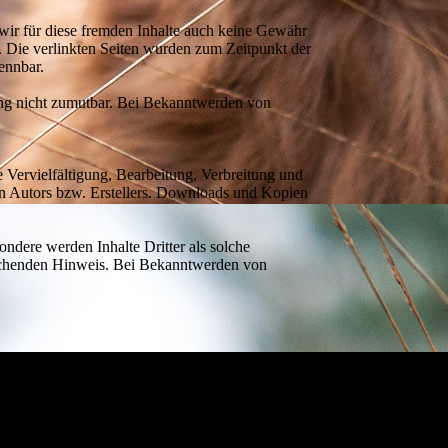
 wir für diese fremden Inhalte auch keine Gewähr
ch. Die verlinkten Seiten wurden zum Zeitpunkt der
ennbar.
zung nicht zumutbar. Bei Bekanntwerden von
e Vervielfältigung, Bearbeitung, Verbreitung und
en Autors bzw. Erstellers. Downloads und Kopien
sondere werden Inhalte Dritter als solche
prechenden Hinweis. Bei Bekanntwerden von