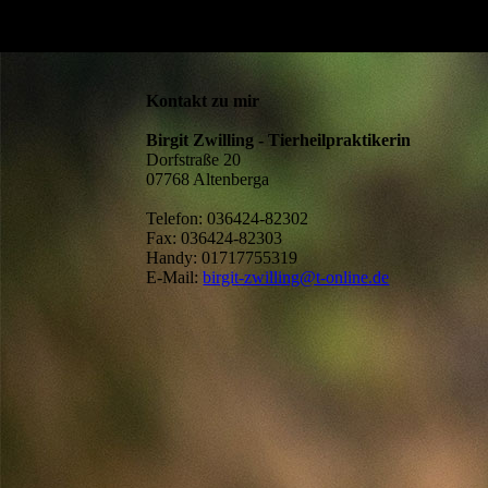
Kontakt zu mir
Birgit Zwilling - Tierheilpraktikerin
Dorfstraße 20
07768 Altenberga
Telefon: 036424-82302
Fax: 036424-82303
Handy: 01717755319
E-Mail:
birgit-zwilling@t-online.de