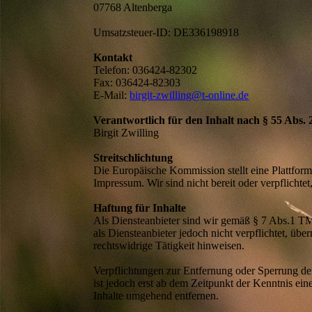
07768 Altenberga
Umsatzsteuer-ID: DE336198918
Kontakt
Telefon: 036424-82302
Fax: 036424-82303
E-Mail:
birgit-zwilling@t-online.de
Verantwortlich für den Inhalt nach § 55 Abs.
Birgit Zwilling
Streitschlichtung
Die Europäische Kommission stellt eine Plattform
Impressum. Wir sind nicht bereit oder verpflichte
Haftung für Inhalte
Als Diensteanbieter sind wir gemäß § 7 Abs.1 TM
als Diensteanbieter jedoch nicht verpflichtet, ü
rechtswidrige Tätigkeit hinweisen.
Verpflichtungen zur Entfernung oder Sperrung de
ist jedoch erst ab dem Zeitpunkt der Kenntnis e
Inhalte umgehend entfernen.