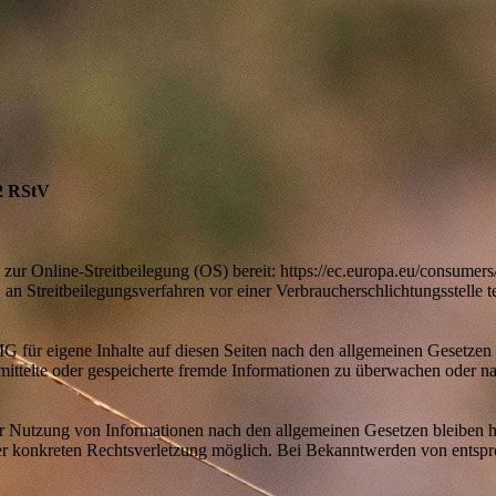
 2 RStV
 zur Online-Streitbeilegung (OS) bereit: https://ec.europa.eu/consumer
t, an Streitbeilegungsverfahren vor einer Verbraucherschlichtungsstelle 
G für eigene Inhalte auf diesen Seiten nach den allgemeinen Gesetzen
bermittelte oder gespeicherte fremde Informationen zu überwachen oder 
r Nutzung von Informationen nach den allgemeinen Gesetzen bleiben h
iner konkreten Rechtsverletzung möglich. Bei Bekanntwerden von ents