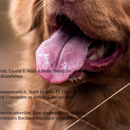
s/odr. Unsere E-Mail-Adresse finden Sie oben im
teilzunehmen.
 verantwortlich. Nach §§ 8 bis 10 TMG sind wir
nach Umständen zu forschen, die auf eine
iervon unberührt. Eine diesbezügliche Haftung
prechenden Rechtsverletzungen werden wir diese