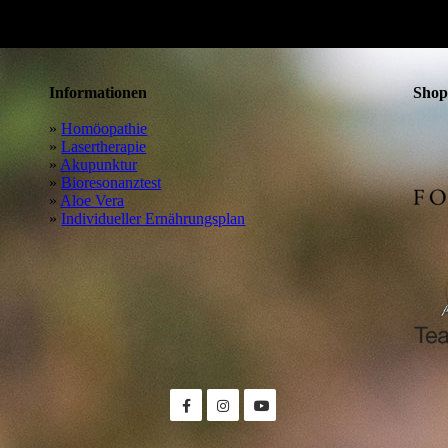
Informationen
Shop
»
Homöopathie
»
Lasertherapie
»
Akupunktur
»
Bioresonanztest
»
Aloe Vera
»
Individueller Ernährungsplan